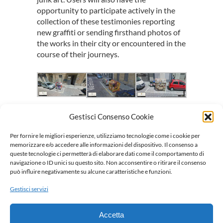
opportunity to participate actively in the
collection of these testimonies reporting
new graffiti or sending firsthand photos of
the works in their city or encountered in the
course of their journeys.
Gestisci Consenso Cookie
Date: 2015
Media: Google Street View, Tumblr
Per fornire le migliori esperienze, utilizziamo tecnologie come i cookie per
Project Link
memorizzare e/o accedere alle informazioni del dispositivo. Il consenso a
Facebook
Mastodon
Email
Condividi
queste tecnologie ci permetterà di elaborare dati come il comportamento di
navigazione o ID unici su questo sito. Non acconsentire o ritirare il consenso
può influire negativamente su alcune caratteristiche e funzioni.
Gestisci servizi
Accetta