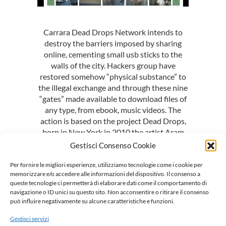
Carrara Dead Drops Network intends to
destroy the barriers imposed by sharing
online, cementing small usb sticks to the
walls of the city. Hackers group have
restored somehow “physical substance” to
the illegal exchange and through these nine
“gates” made available to download files of
any type, from ebook, music videos. The
action is based on the project Dead Drops,
born in New York in 2010 the artist Aram
Bartholl.
Gestisci Consenso Cookie
Date: 2012
Per fornire le migliori esperienze, utilizziamo tecnologie come i cookie per
Media: Peer to peer file-sharing
memorizzare e/o accedere alle informazioni del dispositivo. Il consenso a
network, website
queste tecnologie ci permetterà di elaborare dati come il comportamento di
navigazione o ID unici su questo sito. Non acconsentire o ritirare il consenso
Facebook
Mastodon
Email
Condividi
può influire negativamente su alcune caratteristiche e funzioni.
Gestisci servizi